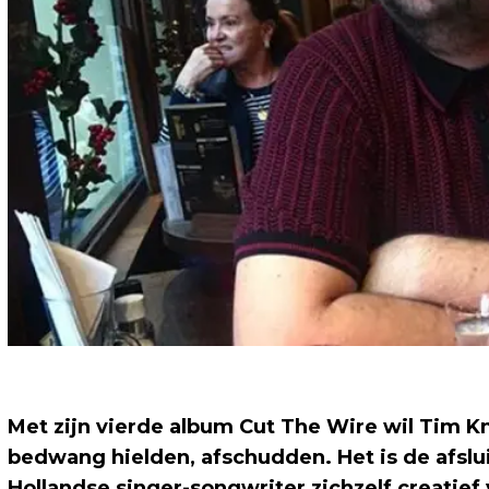
Met zijn vierde album
Cut The Wire
wil Tim Kn
bedwang hielden, afschudden. Het is de afslu
Hollandse singer-songwriter zichzelf creatief 