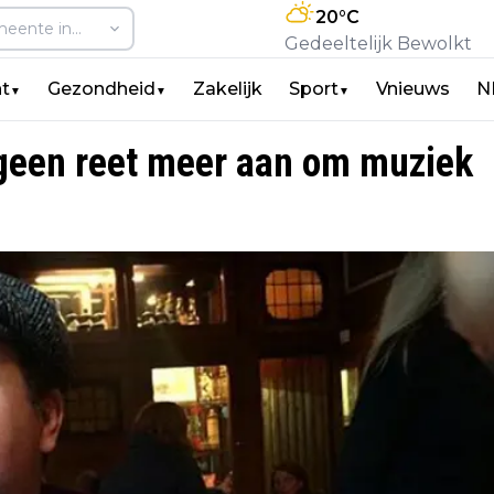
20
°C
Gedeeltelijk Bewolkt
t
Gezondheid
Zakelijk
Sport
Vnieuws
N
▼
▼
▼
 geen reet meer aan om muziek