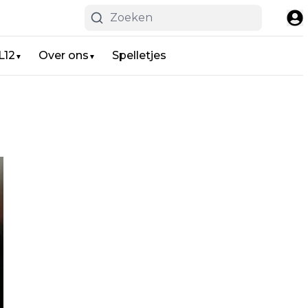
L12
Over ons
Spelletjes
▼
▼