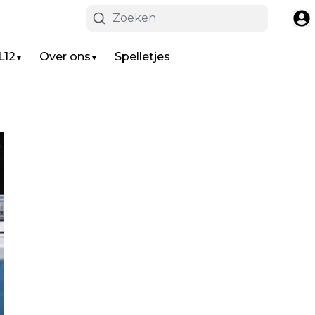
L12
Over ons
Spelletjes
▼
▼