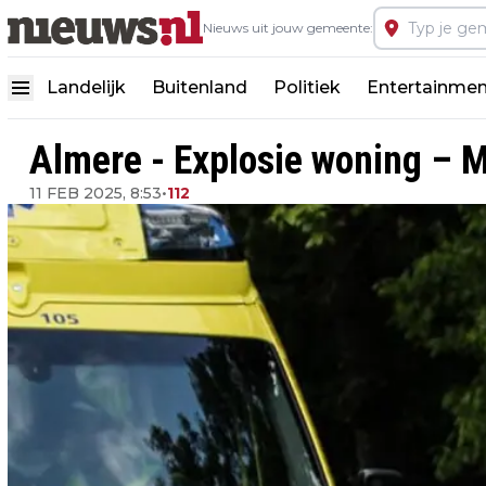
Nieuws uit jouw gemeente:
Landelijk
Buitenland
Politiek
Entertainmen
Almere - Explosie woning – 
11 FEB 2025, 8:53
•
112