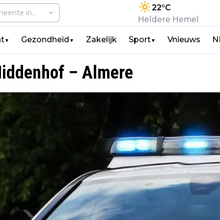
22
°C
Heldere Hemel
t
Gezondheid
Zakelijk
Sport
Vnieuws
N
▼
▼
▼
Middenhof – Almere