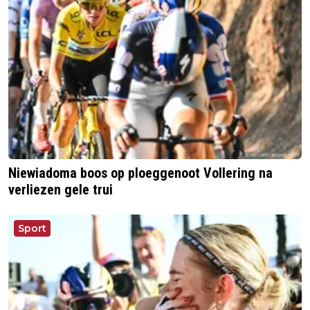
Niewiadoma boos op ploeggenoot Vollering na
verliezen gele trui
Sport