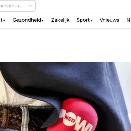
t
Gezondheid
Zakelijk
Sport
Vnieuws
N
▼
▼
▼