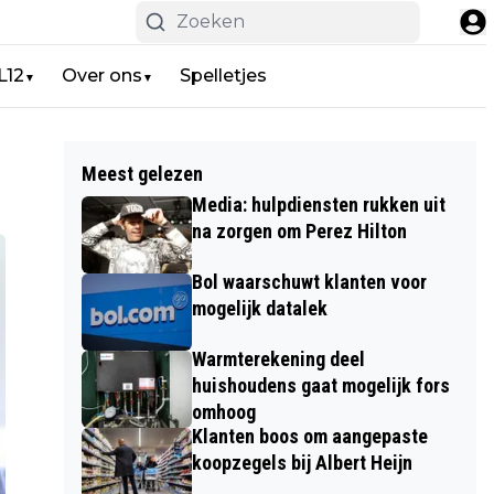
L12
Over ons
Spelletjes
▼
▼
Meest gelezen
Media: hulpdiensten rukken uit
na zorgen om Perez Hilton
Bol waarschuwt klanten voor
mogelijk datalek
Warmterekening deel
huishoudens gaat mogelijk fors
omhoog
Klanten boos om aangepaste
koopzegels bij Albert Heijn