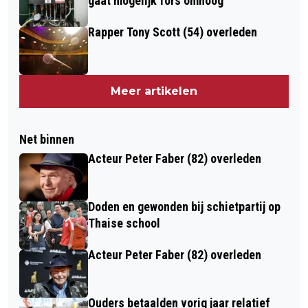
gaat mogelijk fors omhoog
Rapper Tony Scott (54) overleden
Meer artikelen
Net binnen
Acteur Peter Faber (82) overleden
Doden en gewonden bij schietpartij op
Thaise school
Acteur Peter Faber (82) overleden
Ouders betaalden vorig jaar relatief