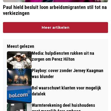
Paul hield besluit loon arbeidsmigranten stil tot na
verkiezingen
Meer artikelen
Meest gelezen
Media: hulpdiensten rukken uit na
zorgen om Perez Hilton
Playboy: cover zonder Jerney Kaagman
was blunder
Bol waarschuwt klanten voor mogelijk
datalek
Warmterekening deel huishoudens