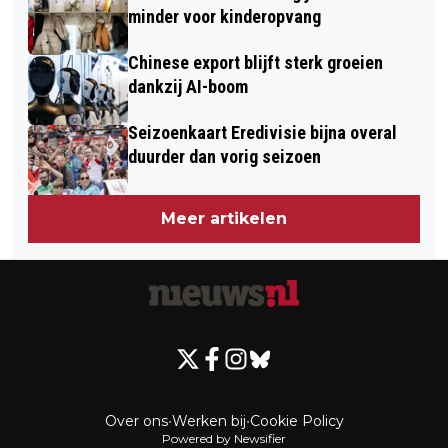
minder voor kinderopvang
Chinese export blijft sterk groeien
dankzij AI-boom
Seizoenkaart Eredivisie bijna overal
duurder dan vorig seizoen
Meer artikelen
Over ons
•
Werken bij
•
Cookie Policy
Powered by Newsifier