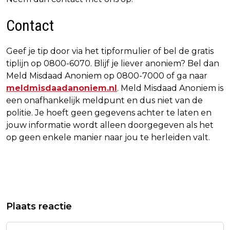
Contact
Geef je tip door via het tipformulier of bel de gratis
tiplijn op 0800-6070. Blijf je liever anoniem? Bel dan
Meld Misdaad Anoniem op 0800-7000 of ga naar
meldmisdaadanoniem.nl
. Meld Misdaad Anoniem is
een onafhankelijk meldpunt en dus niet van de
politie. Je hoeft geen gegevens achter te laten en
jouw informatie wordt alleen doorgegeven als het
op geen enkele manier naar jou te herleiden valt.
Vorig artikel
Volgend artikel
SNOOP DOGG BRENGT IN DECEMBER
APELDOORN - GEZOCHT - OPLICHTING
Plaats reactie
TWINTIGSTE STUDIOALBUM UIT
MET VALS GOUD – LAAN VAN DE