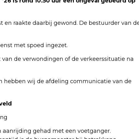
26 is rond 10.50 uur een ongeval gebeurd op
t en raakte daarbij gewond. De bestuurder van d
ienst met spoed ingezet.
t van de verwondingen of de verkeerssituatie na
gen hebben wij de afdeling communicatie van de
veld
ing
 aanrijding gehad met een voetganger.