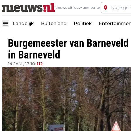
Nieuws uit jouw gemeente:
Landelijk
Buitenland
Politiek
Entertainmen
Burgemeester van Barneveld 
in Barneveld
14 JAN , 13:10
•
112