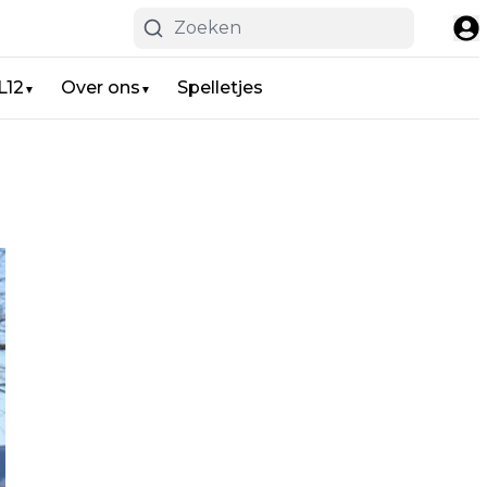
L12
Over ons
Spelletjes
▼
▼