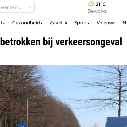
21
°C
Bewolkt
t
Gezondheid
Zakelijk
Sport
Vnieuws
N
▼
▼
▼
betrokken bij verkeersongeval