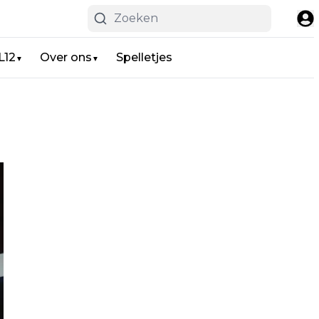
L12
Over ons
Spelletjes
▼
▼