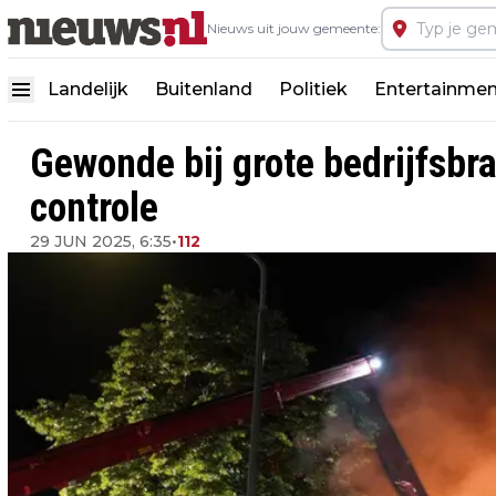
Nieuws uit jouw gemeente:
Landelijk
Buitenland
Politiek
Entertainmen
Gewonde bij grote bedrijfsb
controle
29 JUN 2025, 6:35
•
112