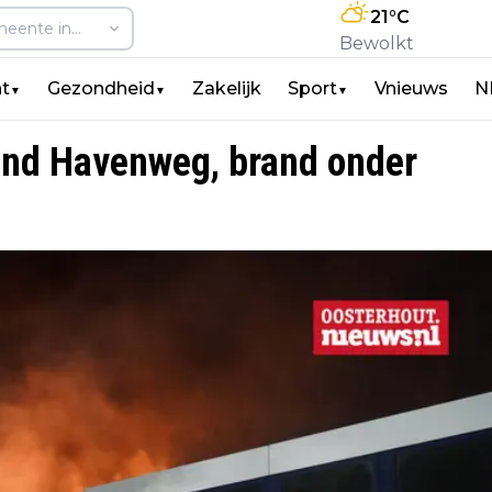
21
°C
Bewolkt
t
Gezondheid
Zakelijk
Sport
Vnieuws
N
▼
▼
▼
rand Havenweg, brand onder