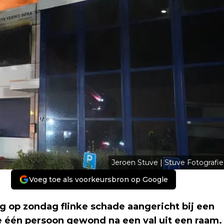
Jeroen Stuve | Stuve Fotografie
Voeg toe als voorkeursbron op Google
g op zondag flinke schade aangericht bij een
e één persoon gewond na een val uit een raam.