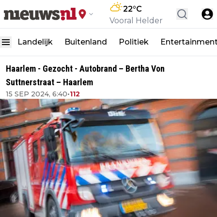
22
°C
Vooral Helder
Landelijk
Buitenland
Politiek
Entertainmen
Haarlem - Gezocht - Autobrand – Bertha Von
Suttnerstraat – Haarlem
15 SEP 2024, 6:40
•
112