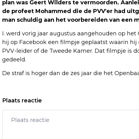
plan was Geert Wilders te vermoorden. Aanle
de profeet Mohammed die de PVV'er had uitge
man schuldig aan het voorbereiden van een m
I. werd vorig jaar augustus aangehouden op het 
hij op Facebook een filmpje geplaatst waarin h
PVV-leider of de Tweede Kamer. Dat filmpje is d
gedeeld.
De straf is hoger dan de zes jaar die het Openbaa
Vorig artikel
Plaats reactie
HOCKEYTEAMS IN PRO LEAGUE OP VIER
LOCATIES