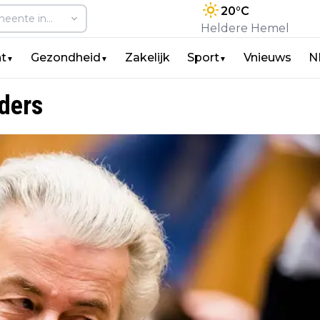
20
°C
Heldere Hemel
t
Gezondheid
Zakelijk
Sport
Vnieuws
N
▼
▼
▼
lders