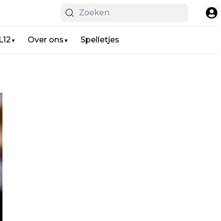
L12
Over ons
Spelletjes
▼
▼