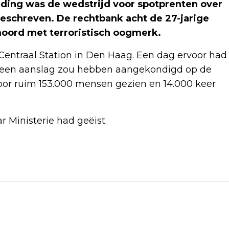
iding was de wedstrijd voor spotprenten over
schreven. De rechtbank acht de 27-jarige
oord met terroristisch oogmerk.
Centraal Station in Den Haag. Een dag ervoor had
ij een aanslag zou hebben aangekondigd op de
oor ruim 153.000 mensen gezien en 14.000 keer
r Ministerie had geëist.
Volgend artikel
NEDERLANDERS OM IN DE GATEN TE
HOUDEN: ENGINEER TIM VAN DEURSEN
(39) VAN HACK THE PLANET