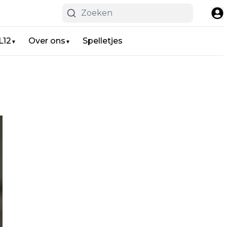
L12
Over ons
Spelletjes
▼
▼