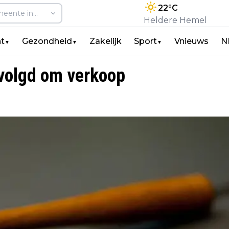
22
°C
Heldere Hemel
t
Gezondheid
Zakelijk
Sport
Vnieuws
N
▼
▼
▼
volgd om verkoop