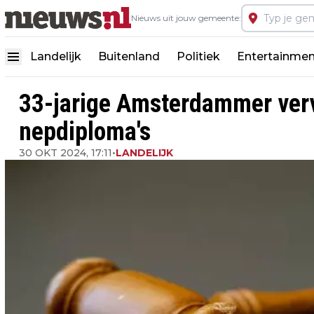
Nieuws uit jouw gemeente:
Landelijk
Buitenland
Politiek
Entertainmen
33-jarige Amsterdammer ver
nepdiploma's
30 OKT 2024, 17:11
•
LANDELIJK