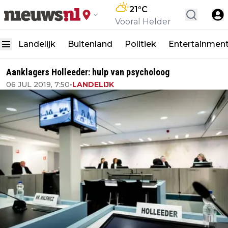
21
°C
Vooral Helder
Landelijk
Buitenland
Politiek
Entertainmen
Aanklagers Holleeder: hulp van psycholoog
06 JUL 2019, 7:50
•
LANDELIJK