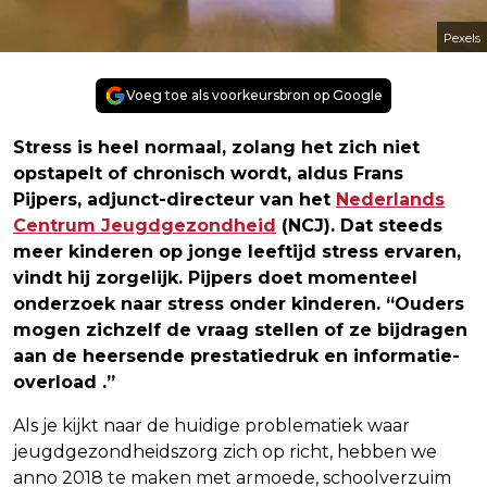
Pexels
Voeg toe als voorkeursbron op Google
Stress is heel normaal, zolang het zich niet
opstapelt of chronisch wordt, aldus Frans
Pijpers, adjunct-directeur van het
Nederlands
Centrum Jeugdgezondheid
(NCJ). Dat steeds
meer kinderen op jonge leeftijd stress ervaren,
vindt hij zorgelijk. Pijpers doet momenteel
onderzoek naar stress onder kinderen. “Ouders
mogen zichzelf de vraag stellen of ze bijdragen
aan de heersende prestatiedruk en
informatie-
overload
.”
Als je kijkt naar de huidige problematiek waar
jeugdgezondheidszorg zich op richt, hebben we
anno 2018 te maken met armoede, schoolverzuim