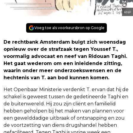
ANP
Voeg toe als voorkeursbron op Google
De rechtbank Amsterdam buigt zich woensdag
opnieuw over de strafzaak tegen Youssef T.,
voormalig advocaat en neef van Ridouan Taghi.
Het gaat wederom om een inleidende zitting,
waarin onder meer onderzoekswensen en de
hechtenis van T. aan bod kunnen komen.
Het Openbaar Ministerie verdenkt T. ervan dat hij de
schakel is geweest tussen de gedetineerde Taghi en
de buitenwereld. Hij zou zijn cliënt en familielid
hebben geholpen bij het maken van plannen voor
een gewelddadige uitbraak of ontsnapping en zou
de voortzetting van diens drugshandel hebben
gefaciliteerd. Tegen Taghi is vorige week een