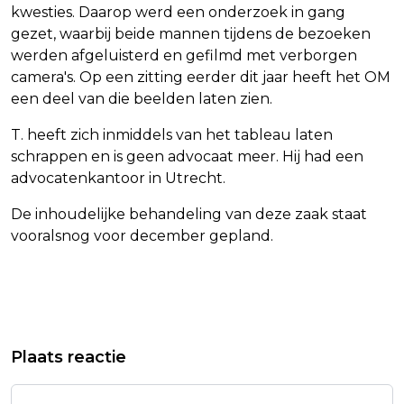
kwesties. Daarop werd een onderzoek in gang
gezet, waarbij beide mannen tijdens de bezoeken
werden afgeluisterd en gefilmd met verborgen
camera's. Op een zitting eerder dit jaar heeft het OM
een deel van die beelden laten zien.
T. heeft zich inmiddels van het tableau laten
schrappen en is geen advocaat meer. Hij had een
advocatenkantoor in Utrecht.
De inhoudelijke behandeling van deze zaak staat
vooralsnog voor december gepland.
Vorig artikel
Volgend artikel
EXTINCTION REBELLION WIL SNELWEG
MAATREGELEN KABINET TEGEN
Plaats reactie
A12 NAAST TWEEDE KAMER
ONGEWENSTE
BLOKKEREN