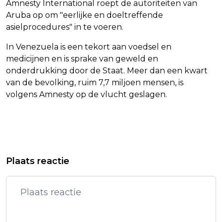
Amnesty International roept de autoriteiten van
Aruba op om "eerlijke en doeltreffende
asielprocedures" in te voeren.
In Venezuela is een tekort aan voedsel en
medicijnen en is sprake van geweld en
onderdrukking door de Staat. Meer dan een kwart
van de bevolking, ruim 7,7 miljoen mensen, is
volgens Amnesty op de vlucht geslagen.
Vorig artikel
Volgend artikel
DUIZENDEN MENSEN DIE BLOED
RUNNING MATES VS TEGENOVER
Plaats reactie
ONTVANGEN MOGEN VOORTAAN OOK
ELKAAR IN MOGELIJK LAATSTE TV-
DONEREN
DEBAT