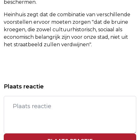
beschermen.
Heinhuis zegt dat de combinatie van verschillende
voorstellen ervoor moeten zorgen "dat de bruine
kroegen, die zowel cultuurhistorisch, sociaal als
economisch belangrijk zijn voor onze stad, niet uit
het straatbeeld zullen verdwijnen".
Vorig artikel
Volgend artikel
OMTZIGT TWIJFELT NIET MEER, WIL
CBS PAST PROGNOSE
Plaats reactie
DE TWEEDE KAMER IN
LEVENSVERWACHTING AAN