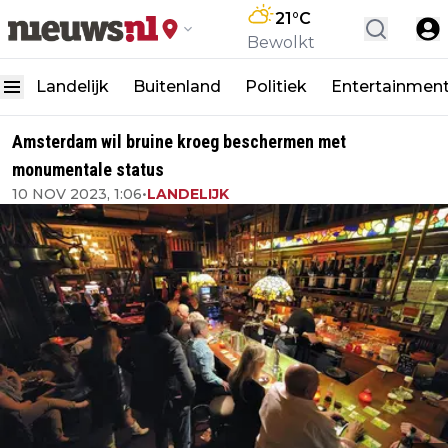
21
°C
Bewolkt
Landelijk
Buitenland
Politiek
Entertainmen
Amsterdam wil bruine kroeg beschermen met
monumentale status
10 NOV 2023, 1:06
•
LANDELIJK