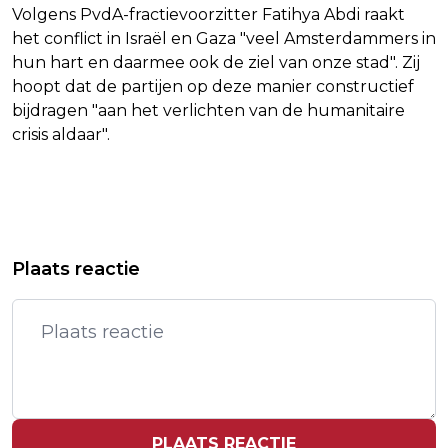
Volgens PvdA-fractievoorzitter Fatihya Abdi raakt
het conflict in Israël en Gaza "veel Amsterdammers in
hun hart en daarmee ook de ziel van onze stad". Zij
hoopt dat de partijen op deze manier constructief
bijdragen "aan het verlichten van de humanitaire
crisis aldaar".
Vorig artikel
Volgend artikel
TIJDELIJKE NACHTOPVANG VOOR 200
AMAZON VOOR HET EERST RUIM 2
Plaats reactie
VLUCHTELINGEN IN PEKELA
BILJOEN WAARD OP HOGER WALL
STREET
PLAATS REACTIE