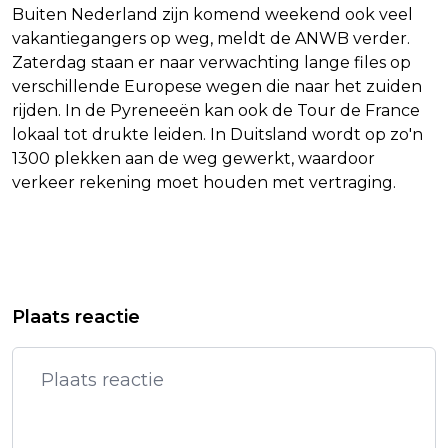
Buiten Nederland zijn komend weekend ook veel
vakantiegangers op weg, meldt de ANWB verder.
Zaterdag staan er naar verwachting lange files op
verschillende Europese wegen die naar het zuiden
rijden. In de Pyreneeën kan ook de Tour de France
lokaal tot drukte leiden. In Duitsland wordt op zo'n
1300 plekken aan de weg gewerkt, waardoor
verkeer rekening moet houden met vertraging.
Vorig artikel
Volgend artikel
GEVELPLAAT VAN HVA-GEBOUW
STATION LEEUWARDEN IS NA RUIM
Plaats reactie
GEVALLEN, GEEN GEWONDEN
DRIE WEKEN WEER OPEN