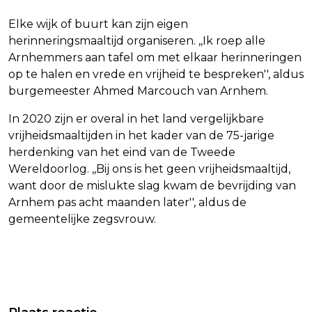
Elke wijk of buurt kan zijn eigen
herinneringsmaaltijd organiseren. ,,Ik roep alle
Arnhemmers aan tafel om met elkaar herinneringen
op te halen en vrede en vrijheid te bespreken'', aldus
burgemeester Ahmed Marcouch van Arnhem.
In 2020 zijn er overal in het land vergelijkbare
vrijheidsmaaltijden in het kader van de 75-jarige
herdenking van het eind van de Tweede
Wereldoorlog. ,,Bij ons is het geen vrijheidsmaaltijd,
want door de mislukte slag kwam de bevrijding van
Arnhem pas acht maanden later'', aldus de
gemeentelijke zegsvrouw.
Vorig artikel
Volgend artikel
MOEDER ANNE FABER LOOPT WEG BIJ