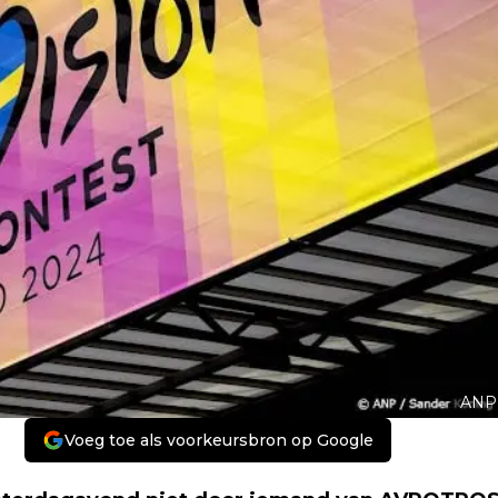
ANP
Voeg toe als voorkeursbron op Google