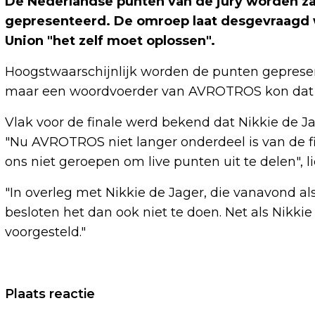
De Nederlandse punten van de jury worden 
gepresenteerd. De omroep laat desgevraagd 
Union "het zelf moet oplossen".
Hoogstwaarschijnlijk worden de punten gepresen
maar een woordvoerder van AVROTROS kon dat ni
Vlak voor de finale werd bekend dat Nikkie de Ja
"Nu AVROTROS niet langer onderdeel is van de fi
ons niet geroepen om live punten uit te delen", 
"In overleg met Nikkie de Jager, die vanavond 
besloten het dan ook niet te doen. Net als Nikk
voorgesteld."
Vorig artikel
Plaats reactie
EBU: CAMERAVROUW HEEFT ANDER