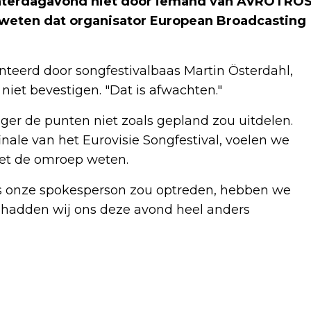
zaterdagavond niet door iemand van AVROTRO
weten dat organisator European Broadcasting
teerd door songfestivalbaas Martin Österdahl,
et bevestigen. "Dat is afwachten."
ger de punten niet zoals gepland zou uitdelen.
nale van het Eurovisie Songfestival, voelen we
liet de omroep weten.
als onze spokesperson zou optreden, hebben we
ie hadden wij ons deze avond heel anders
Volgend artikel
ZO'N 50 GAZA-DEMONSTRANTEN NABIJ