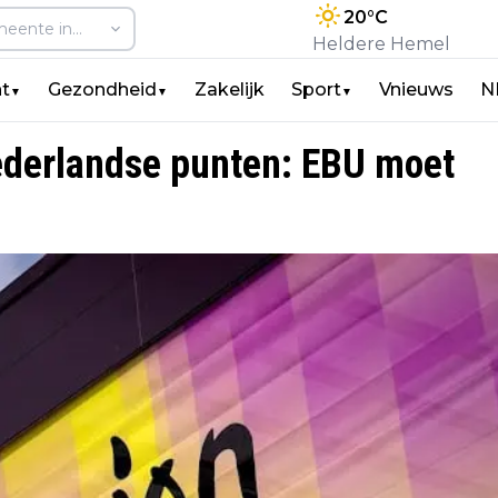
20
°C
Heldere Hemel
t
Gezondheid
Zakelijk
Sport
Vnieuws
N
▼
▼
▼
derlandse punten: EBU moet