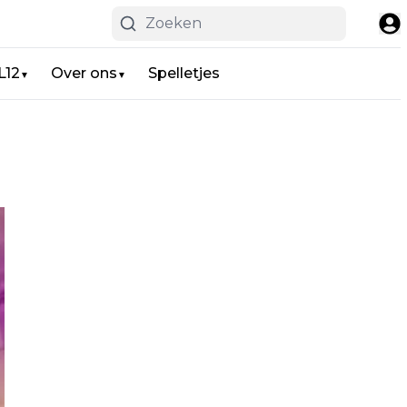
L12
Over ons
Spelletjes
▼
▼