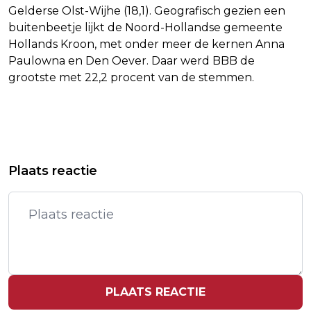
Gelderse Olst-Wijhe (18,1). Geografisch gezien een
buitenbeetje lijkt de Noord-Hollandse gemeente
Hollands Kroon, met onder meer de kernen Anna
Paulowna en Den Oever. Daar werd BBB de
grootste met 22,2 procent van de stemmen.
Vorig artikel
Volgend artikel
GL-PVDA MET 8 ZETELS GROOTSTE
PROGNOSE LAAT NUL ZETELS VOOR
Plaats reactie
BIJ EU-VERKIEZINGEN, 2 MEER DAN
FORUM VOOR DEMOCRATIE ZIEN
PVV
PLAATS REACTIE