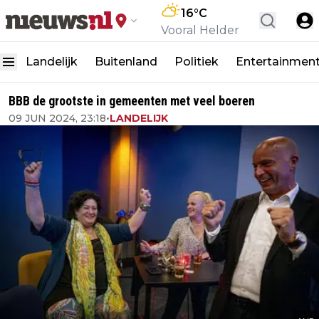
16
°C
Vooral Helder
Landelijk
Buitenland
Politiek
Entertainmen
BBB de grootste in gemeenten met veel boeren
09 JUN 2024, 23:18
•
LANDELIJK