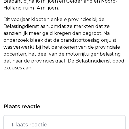
Brabant bijna 16 miljoen en Gelderland en Noord-
Holland ruim 14 miljoen.
Dit voorjaar klopten enkele provincies bij de
Belastingdienst aan, omdat ze merkten dat ze
aanzienlijk meer geld kregen dan begroot. Na
onderzoek bleek dat de brandstoftoeslag onjuist
was verwerkt bij het berekenen van de provinciale
opcenten, het deel van de motorrijtuigenbelasting
dat naar de provincies gaat. De Belastingdienst bood
excuses aan.
Vorig artikel
Volgend artikel
YVES BERENDSE START IN NAJAAR
SON MIEUX NEEMT NA ZOMER PAUZE,
Plaats reactie
MET NIEUWE THEATERSHOW
CLUBTOUR UITGESTELD