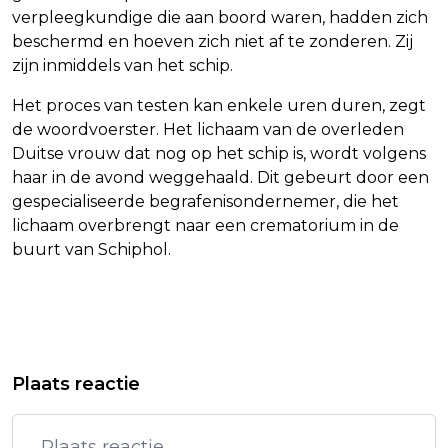
verpleegkundige die aan boord waren, hadden zich
beschermd en hoeven zich niet af te zonderen. Zij
zijn inmiddels van het schip.
Het proces van testen kan enkele uren duren, zegt
de woordvoerster. Het lichaam van de overleden
Duitse vrouw dat nog op het schip is, wordt volgens
haar in de avond weggehaald. Dit gebeurt door een
gespecialiseerde begrafenisondernemer, die het
lichaam overbrengt naar een crematorium in de
buurt van Schiphol.
Vorig artikel
Volgend artikel
TECHKENNERS WILLEN
VOLLEYBALSTER DAALDEROP MIST
Plaats reactie
TRANSPARANTIE BIJ BESLUIT
GROOT DEEL ZOMERPROGRAMMA
OVERNAME SOLVINITY