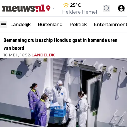
25
°C
Heldere Hemel
Landelijk
Buitenland
Politiek
Entertainmen
Bemanning cruiseschip Hondius gaat in komende uren
van boord
18 MEI , 16:52
•
LANDELIJK