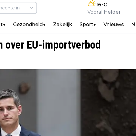
16
°C
Vooral Helder
t
Gezondheid
Zakelijk
Sport
Vnieuws
N
▼
▼
▼
en over EU-importverbod