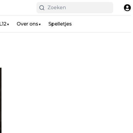
L12
Over ons
Spelletjes
▼
▼