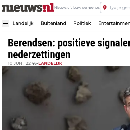
Nieuws uit jouw gemeente:
Landelijk
Buitenland
Politiek
Entertainmen
Berendsen: positieve signal
nederzettingen
10 JUN , 22:46
•
LANDELIJK