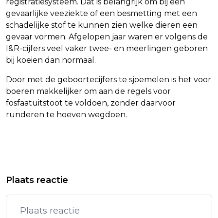
registratiesysteem. Dat is belangrijk om bij een
gevaarlijke veeziekte of een besmetting met een
schadelijke stof te kunnen zien welke dieren een
gevaar vormen. Afgelopen jaar waren er volgens de
I&R-cijfers veel vaker twee- en meerlingen geboren
bij koeien dan normaal.
Door met de geboortecijfers te sjoemelen is het voor
boeren makkelijker om aan de regels voor
fosfaatuitstoot te voldoen, zonder daarvoor
runderen te hoeven wegdoen.
Vorig artikel
Volgend artikel
BILD: SPD KRIJGT SNEL NIEUWE
UMC'S STEUNEN AANGIFTE TEGEN
Plaats reactie
VOORZITTER
TABAKSINDUSTRIE