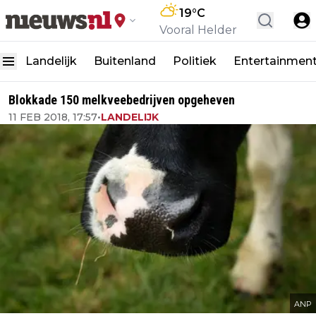
19
°C
Vooral Helder
Landelijk
Buitenland
Politiek
Entertainmen
Blokkade 150 melkveebedrijven opgeheven
11 FEB 2018, 17:57
•
LANDELIJK
ANP