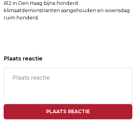
A12 in Den Haag bijna honderd
klimaatdemonstranten aangehouden en woensdag
ruim honderd.
Vorig artikel
Volgend artikel
27 FEBRUARI 2024 UITSPRAAK IN
KLM DRAAIT MOGELIJK TOCH OP
Plaats reactie
MARENGO-PROCES
VOOR FIKSE NAHEFFING PILOTEN
PLAATS REACTIE