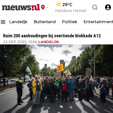
29
°C
Heldere Hemel
Landelijk
Buitenland
Politiek
Entertainmen
Ruim 200 aanhoudingen bij veertiende blokkade A12
22 SEP 2023, 13:56
•
LANDELIJK