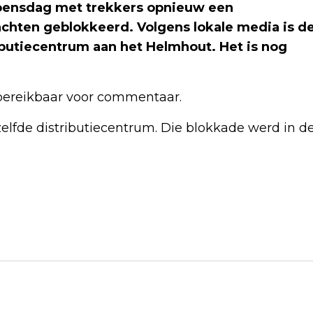
oensdag met trekkers opnieuw een
achten geblokkeerd. Volgens lokale media is d
ributiecentrum aan het Helmhout. Het is nog
 bereikbaar voor commentaar.
lfde distributiecentrum. Die blokkade werd in d
Volgend artikel
OLIEBEDRIJVEN ONDER DRUK OP
LAGERE AZIATISCHE BEURZEN