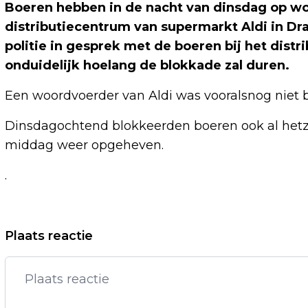
Boeren hebben in de nacht van dinsdag op w
distributiecentrum van supermarkt Aldi in Dr
politie in gesprek met de boeren bij het dist
onduidelijk hoelang de blokkade zal duren.
Een woordvoerder van Aldi was vooralsnog niet
Dinsdagochtend blokkeerden boeren ook al hetze
middag weer opgeheven.
.
Vorig artikel
Plaats reactie
BOEREN BIJ GRONINGEN AIRPORT EELDE
VERTROKKEN