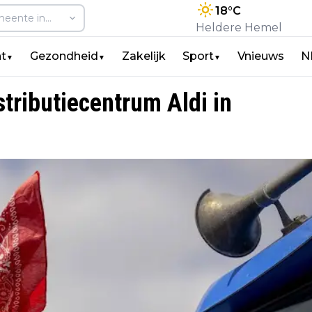
18
°C
Heldere Hemel
t
Gezondheid
Zakelijk
Sport
Vnieuws
N
▼
▼
▼
tributiecentrum Aldi in