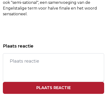
ook "semi-sational", een samenvoeging van de
Engelstalige term voor halve finale en het woord
sensationeel.
Vorig artikel
Volgend artikel
TELEURSTELLING EN BOEGEROEP IN
ARCHEGOS-OPRICHTER SCHULDIG
Plaats reactie
FANZONE DORTMUND
AAN FRAUDE NA INSTORTING FONDS
PLAATS REACTIE