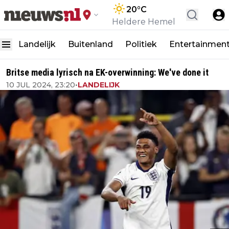
20
°C
Heldere Hemel
Landelijk
Buitenland
Politiek
Entertainmen
Britse media lyrisch na EK-overwinning: We've done it
10 JUL 2024, 23:20
•
LANDELIJK