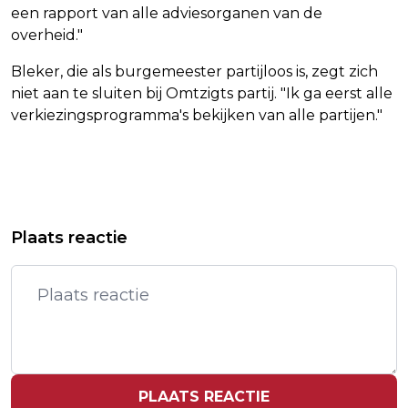
een rapport van alle adviesorganen van de
overheid."
Bleker, die als burgemeester partijloos is, zegt zich
niet aan te sluiten bij Omtzigts partij. "Ik ga eerst alle
verkiezingsprogramma's bekijken van alle partijen."
Vorig artikel
Volgend artikel
MAN (23) VERMIST NA FESTIVAL
ANWB STOPT VOORLOPIG MET
Plaats reactie
DECIBEL IN HILVARENBEEK
VERZEKERINGEN VOOR FATBIKES
PLAATS REACTIE