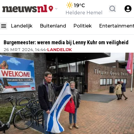
19
°C
Heldere Hemel
Landelijk
Buitenland
Politiek
Entertainmen
Burgemeester: weren media bij Lenny Kuhr om veiligheid
26 MRT 2024, 14:44
•
LANDELIJK