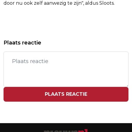
door nu ook zelf aanwezig te zijn", aldus Sloots.
Vorig artikel
Volgend artikel
ONDERZOEK 'BANGALIJST' USC IN
NEDERLANDSE KLANTEN VOLGEN
Plaats reactie
VOLLE GANG, MEER AANGIFTES
PROBLEMEN ATOS OP DE VOET
VERWACHT
PLAATS REACTIE