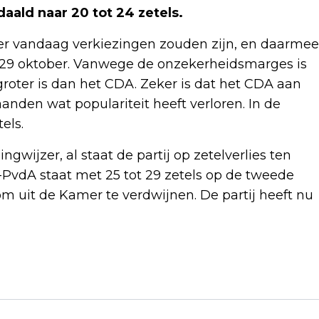
daald naar 20 tot 24 zetels.
s er vandaag verkiezingen zouden zijn, en daarmee
n 29 oktober. Vanwege de onzekerheidsmarges is
roter is dan het CDA. Zeker is dat het CDA aan
anden wat populariteit heeft verloren. In de
els.
ngwijzer, al staat de partij op zetelverlies ten
-PvdA staat met 25 tot 29 zetels op de tweede
m uit de Kamer te verdwijnen. De partij heeft nu
Volgend artikel
CDA LIJKT IN PEILINGEN VOORBIJ VVD