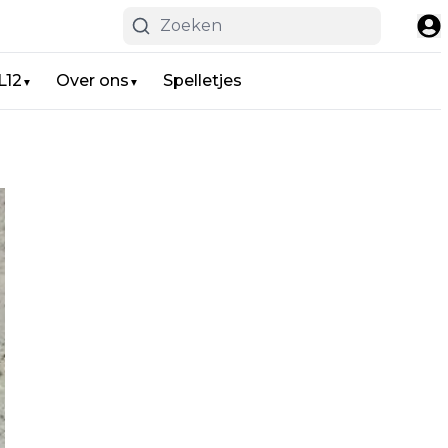
L12
Over ons
Spelletjes
▼
▼