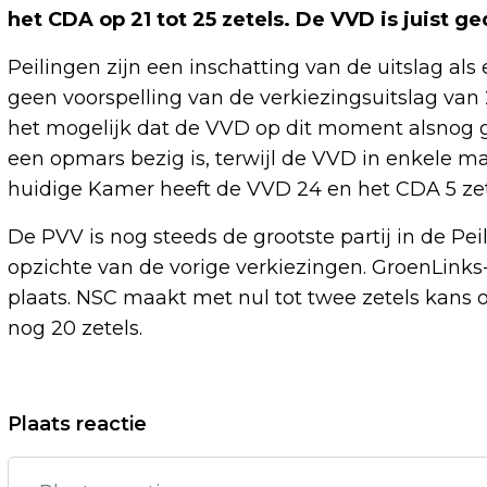
het CDA op 21 tot 25 zetels. De VVD is juist ge
Peilingen zijn een inschatting van de uitslag al
geen voorspelling van de verkiezingsuitslag va
het mogelijk dat de VVD op dit moment alsnog g
een opmars bezig is, terwijl de VVD in enkele ma
huidige Kamer heeft de VVD 24 en het CDA 5 zet
De PVV is nog steeds de grootste partij in de Peili
opzichte van de vorige verkiezingen. GroenLinks
plaats. NSC maakt met nul tot twee zetels kans o
nog 20 zetels.
Vorig artikel
Plaats reactie
HARLEY-DAVIDSON ZIET