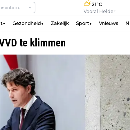
21
°C
Vooral Helder
t
Gezondheid
Zakelijk
Sport
Vnieuws
N
▼
▼
▼
j VVD te klimmen