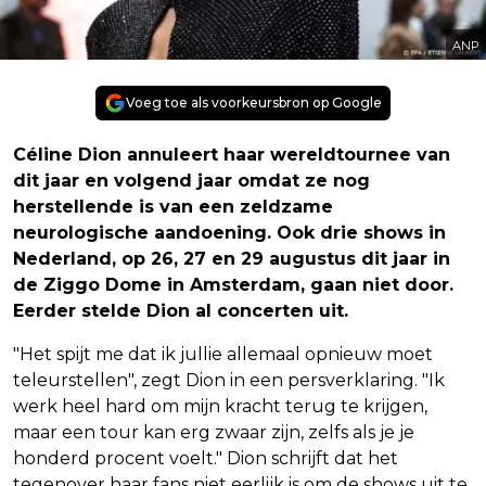
ANP
Voeg toe als voorkeursbron op Google
Céline Dion annuleert haar wereldtournee van
dit jaar en volgend jaar omdat ze nog
herstellende is van een zeldzame
neurologische aandoening. Ook drie shows in
Nederland, op 26, 27 en 29 augustus dit jaar in
de Ziggo Dome in Amsterdam, gaan niet door.
Eerder stelde Dion al concerten uit.
"Het spijt me dat ik jullie allemaal opnieuw moet
teleurstellen", zegt Dion in een persverklaring. "Ik
werk heel hard om mijn kracht terug te krijgen,
maar een tour kan erg zwaar zijn, zelfs als je je
honderd procent voelt." Dion schrijft dat het
tegenover haar fans niet eerlijk is om de shows uit te