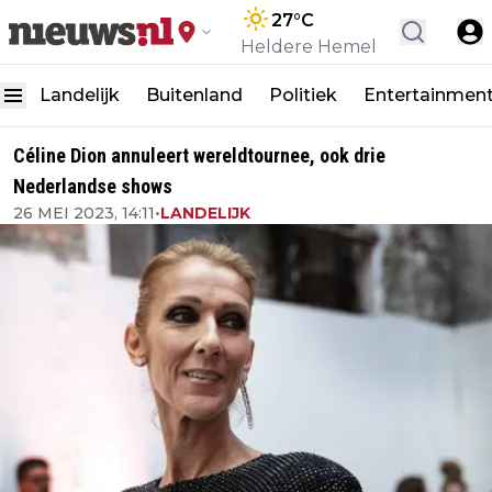
27
°C
Heldere Hemel
Landelijk
Buitenland
Politiek
Entertainmen
Céline Dion annuleert wereldtournee, ook drie
Nederlandse shows
26 MEI 2023, 14:11
•
LANDELIJK