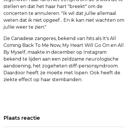
stellen en dat het haar hart "breekt" om de
concerten te annuleren. "Ik wil dat jullie allemaal
weten dat ik niet opgeef... En ik kan niet wachten om
jullie weer te zien."
De Canadese zangeres, bekend van hits als It's All
Coming Back To Me Now, My Heart Will Go On en All
By Myself, maakte in december op Instagram
bekend te lijden aan een zeldzame neurologische
aandoening, het zogeheten stiff-personsyndroom.
Daardoor heeft ze moeite met lopen. Ook heeft de
ziekte effect op haar stembanden.
Vorig artikel
Volgend artikel
PRIVACYWAAKHOND BEKIJKT
BRITSE WIELERBOND WEERT
Plaats reactie
MOGELIJK DATALEK BIJ TESLA
TRANSGENDERS BIJ WEDSTRIJDEN