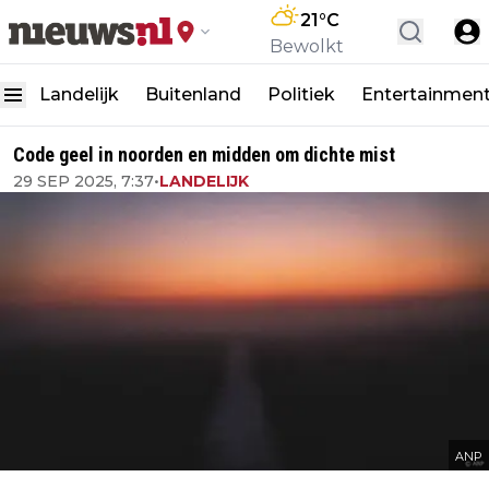
21
°C
Bewolkt
Landelijk
Buitenland
Politiek
Entertainmen
Code geel in noorden en midden om dichte mist
29 SEP 2025, 7:37
•
LANDELIJK
ANP