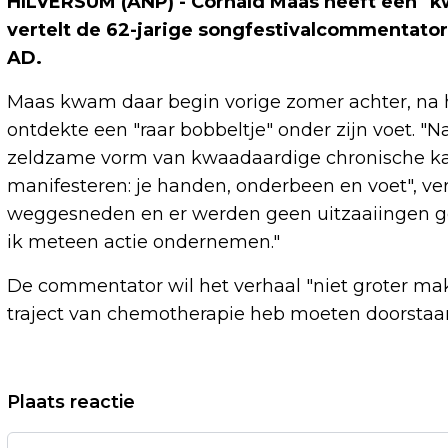
HILVERSUM (ANP) - Cornald Maas heeft een "k
vertelt de 62-jarige songfestivalcommentator
AD.
Maas kwam daar begin vorige zomer achter, na he
ontdekte een "raar bobbeltje" onder zijn voet. 
zeldzame vorm van kwaadaardige chronische kan
manifesteren: je handen, onderbeen en voet", vert
weggesneden en er werden geen uitzaaiingen gev
ik meteen actie ondernemen."
De commentator wil het verhaal "niet groter make
traject van chemotherapie heb moeten doorstaan"
Vorig artikel
Plaats reactie
SPOOKRIJDER BIJ DUIVEN ONDER