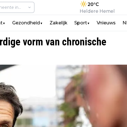
20
°C
Heldere Hemel
t
Gezondheid
Zakelijk
Sport
Vnieuws
N
▼
▼
▼
rdige vorm van chronische