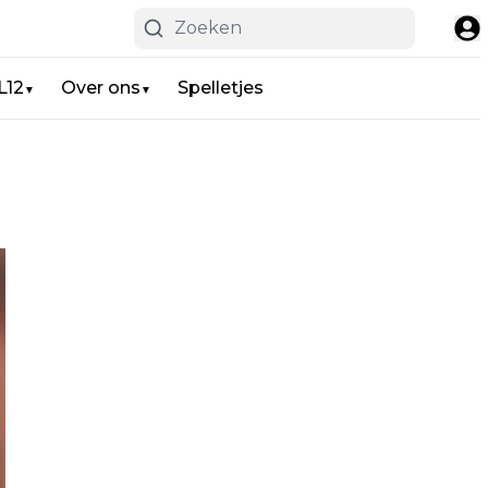
L12
Over ons
Spelletjes
▼
▼