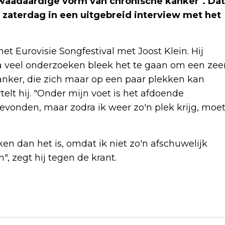
waadaardige vorm van chronische kanker". Dat
 zaterdag in een uitgebreid interview met het
t Eurovisie Songfestival met Joost Klein. Hij
"Na veel onderzoeken bleek het te gaan om een zee
ker, die zich maar op een paar plekken kan
elt hij. "Onder mijn voet is het afdoende
onden, maar zodra ik weer zo'n plek krijg, moe
n dan het is, omdat ik niet zo'n afschuwelijk
, zegt hij tegen de krant.
Volgend artikel
IERSE OMROEP: EBU BELOOFT BREDER