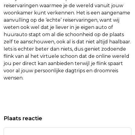
reiservaringen waarmee je de wereld vanuit jouw
woonkamer kunt verkennen. Het is een aangename
aanvulling op de ‘echte’ reiservaringen, want wij
weten ook wel dat je liever in je eigen auto of
huurauto stapt om al die schoonheid op de plaats
zelf te aanschouwen, ook al is dat niet altijd haalbaar.
Iets is echter beter dan niets, dus geniet zodoende
flink van al het virtuele schoon dat de online wereld
jou per direct kan aanbieden terwijl je flink spaart
voor al jouw persoonlijke dagtrips en droomreis
wensen.
Vorig artikel
Volgend artikel
AANTAL DODEN CORONAVIRUS LOOPT
FIAT CHRYSLER LIJDT
Plaats reactie
OP TOT 5168
MILJARDENVERLIES