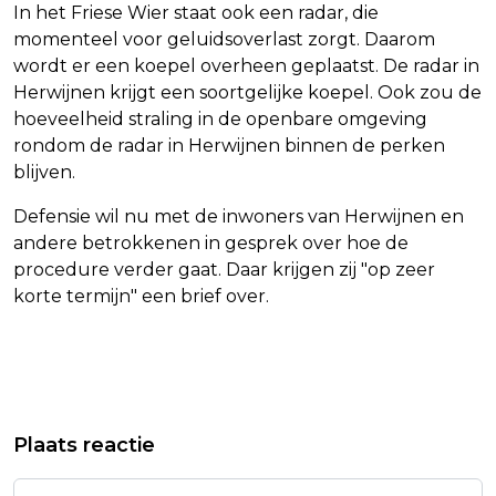
In het Friese Wier staat ook een radar, die
momenteel voor geluidsoverlast zorgt. Daarom
wordt er een koepel overheen geplaatst. De radar in
Herwijnen krijgt een soortgelijke koepel. Ook zou de
hoeveelheid straling in de openbare omgeving
rondom de radar in Herwijnen binnen de perken
blijven.
Defensie wil nu met de inwoners van Herwijnen en
andere betrokkenen in gesprek over hoe de
procedure verder gaat. Daar krijgen zij "op zeer
korte termijn" een brief over.
Vorig artikel
Volgend artikel
OLLONGREN: 100 DAGEN OORLOG IN
TYPHOON DOORBREEKT TABOE ROND
Plaats reactie
OEKRAÏNE TRIEST EN DIEPTEPUNT
EENZAAMHEID ONDER JONGEREN