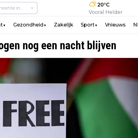
20
°C
Vooral Helder
t
Gezondheid
Zakelijk
Sport
Vnieuws
N
▼
▼
▼
gen nog een nacht blijven