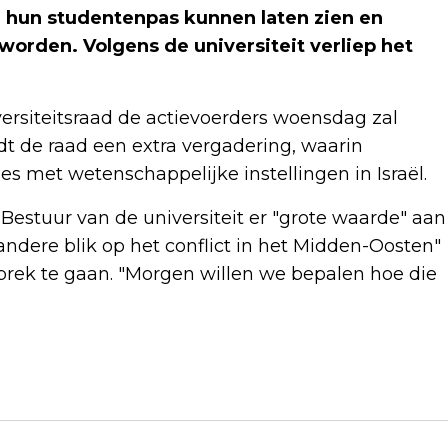
 hun studentenpas kunnen laten zien en
rden. Volgens de universiteit verliep het
iversiteitsraad de actievoerders woensdag zal
dt de raad een extra vergadering, waarin
s met wetenschappelijke instellingen in Israël.
 Bestuur van de universiteit er "grote waarde" aan
dere blik op het conflict in het Midden-Oosten"
prek te gaan. "Morgen willen we bepalen hoe die
Volgend artikel
META STOPT MET WORKPLACE, DE