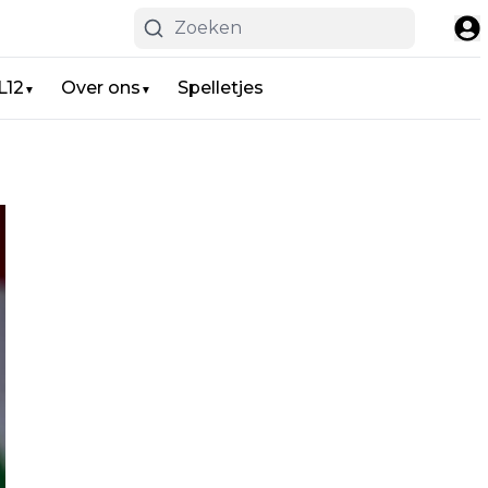
L12
Over ons
Spelletjes
▼
▼