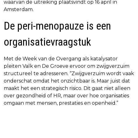
waarvan de uitreiking plaatsvindt op 16 april in
Amsterdam.
De peri-menopauze is een
organisatievraagstuk
Met de Week van de Overgang als katalysator
pleiten Valk en De Groeve ervoor om zwijgverzuim
structureel te adresseren. “Zwijgverzuim wordt vaak
onderschat omdat het onzichtbaar is. Maar juist dat
maakt het een strategisch risico. Dit gaat niet alleen
over gezondheid of HR, maar over hoe organisaties
omgaan met mensen, prestaties en openheid.”
Vorig artikel
Volgend artikel
DOCUSERIE CRUIJFF GESELECTEERD