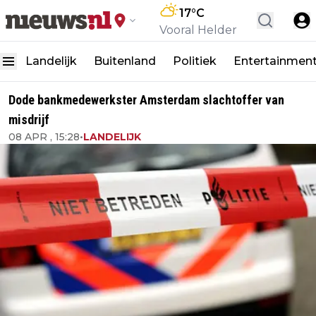
17
°C
Vooral Helder
Landelijk
Buitenland
Politiek
Entertainmen
Dode bankmedewerkster Amsterdam slachtoffer van
misdrijf
08 APR , 15:28
•
LANDELIJK