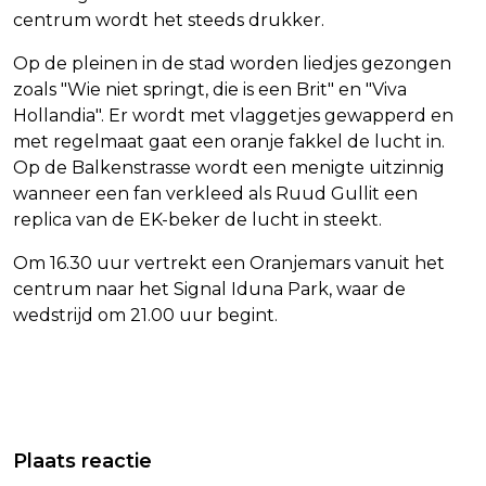
centrum wordt het steeds drukker.
Op de pleinen in de stad worden liedjes gezongen
zoals "Wie niet springt, die is een Brit" en "Viva
Hollandia". Er wordt met vlaggetjes gewapperd en
met regelmaat gaat een oranje fakkel de lucht in.
Op de Balkenstrasse wordt een menigte uitzinnig
wanneer een fan verkleed als Ruud Gullit een
replica van de EK-beker de lucht in steekt.
Om 16.30 uur vertrekt een Oranjemars vanuit het
centrum naar het Signal Iduna Park, waar de
wedstrijd om 21.00 uur begint.
Vorig artikel
Volgend artikel
CANADESE WIELRENSTER EMOND
GEVELPLAAT VAN HVA-GEBOUW
Plaats reactie
PAKT EERSTE ZEGE IN VIERDE GIRO-