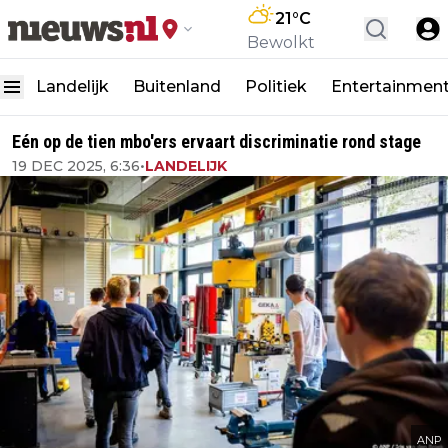
21
°C
Bewolkt
Landelijk
Buitenland
Politiek
Entertainmen
Eén op de tien mbo'ers ervaart discriminatie rond stage
19 DEC 2025, 6:36
•
LANDELIJK
ANP