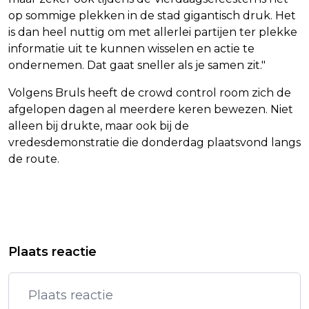
op sommige plekken in de stad gigantisch druk. Het
is dan heel nuttig om met allerlei partijen ter plekke
informatie uit te kunnen wisselen en actie te
ondernemen. Dat gaat sneller als je samen zit."
Volgens Bruls heeft de crowd control room zich de
afgelopen dagen al meerdere keren bewezen. Niet
alleen bij drukte, maar ook bij de
vredesdemonstratie die donderdag plaatsvond langs
de route.
Vorig artikel
Volgend artikel
INDIA'S EERSTE F1-COUREUR NARAIN
WOLTER KROES GAAT MET DOCHTER
Plaats reactie
KARTHIKEYAN KRIJGT BIOPIC
SAMENWERKEN