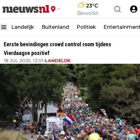
23
°C
Bewolkt
Landelijk
Buitenland
Politiek
Entertainmen
Eerste bevindingen crowd control room tijdens
Vierdaagse positief
18 JUL 2025, 12:01
•
LANDELIJK