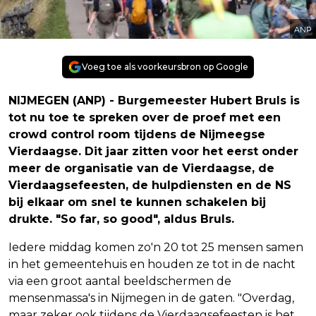
ANP
Voeg toe als voorkeursbron op Google
NIJMEGEN (ANP) - Burgemeester Hubert Bruls is
tot nu toe te spreken over de proef met een
crowd control room tijdens de Nijmeegse
Vierdaagse. Dit jaar zitten voor het eerst onder
meer de organisatie van de Vierdaagse, de
Vierdaagsefeesten, de hulpdiensten en de NS
bij elkaar om snel te kunnen schakelen bij
drukte. "So far, so good", aldus Bruls.
Iedere middag komen zo'n 20 tot 25 mensen samen
in het gemeentehuis en houden ze tot in de nacht
via een groot aantal beeldschermen de
mensenmassa's in Nijmegen in de gaten. "Overdag,
maar zeker ook tijdens de Vierdaagsefeesten is het