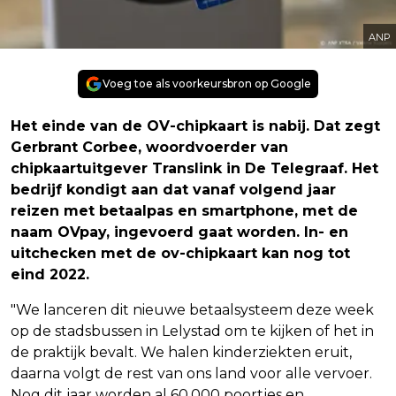
ANP
Voeg toe als voorkeursbron op Google
Het einde van de OV-chipkaart is nabij. Dat zegt
Gerbrant Corbee, woordvoerder van
chipkaartuitgever Translink in De Telegraaf. Het
bedrijf kondigt aan dat vanaf volgend jaar
reizen met betaalpas en smartphone, met de
naam OVpay, ingevoerd gaat worden. In- en
uitchecken met de ov-chipkaart kan nog tot
eind 2022.
"We lanceren dit nieuwe betaalsysteem deze week
op de stadsbussen in Lelystad om te kijken of het in
de praktijk bevalt. We halen kinderziekten eruit,
daarna volgt de rest van ons land voor alle vervoer.
Nog dit jaar worden al 60.000 poortjes en