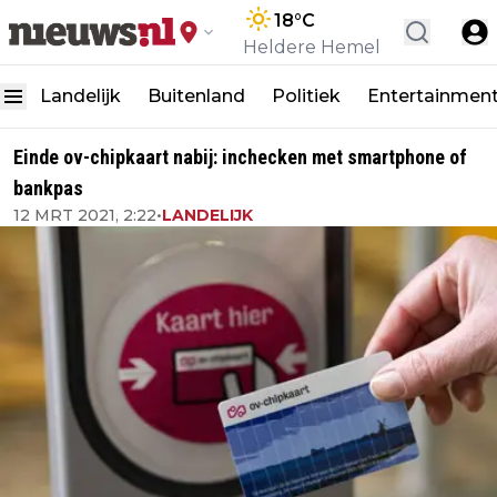
18
°C
Heldere Hemel
Landelijk
Buitenland
Politiek
Entertainmen
Einde ov-chipkaart nabij: inchecken met smartphone of
bankpas
12 MRT 2021, 2:22
•
LANDELIJK