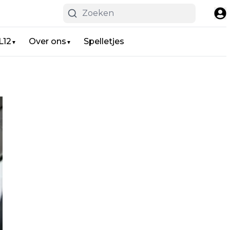
L12
Over ons
Spelletjes
▼
▼