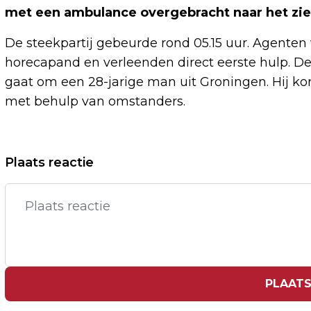
met een ambulance overgebracht naar het ziek
De steekpartij gebeurde rond 05.15 uur. Agenten
horecapand en verleenden direct eerste hulp. De
gaat om een 28-jarige man uit Groningen. Hij ko
met behulp van omstanders.
Vorig artikel
Plaats reactie
VERMOEIDE TENNISSTER SWIATEK
LAAT KOREA OPEN SCHIETEN
PLAATS