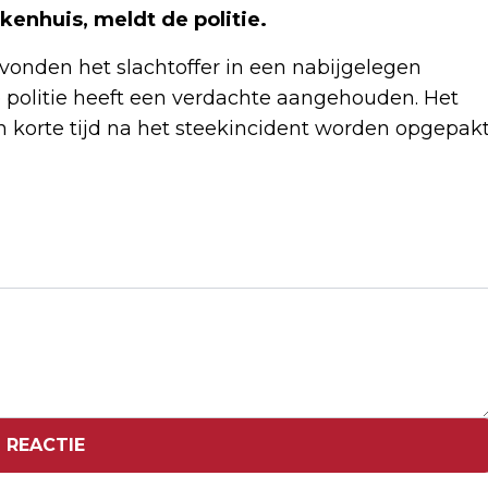
enhuis, meldt de politie.
 vonden het slachtoffer in een nabijgelegen
 politie heeft een verdachte aangehouden. Het
n korte tijd na het steekincident worden opgepak
Volgend artikel
CHINESE STAALPRODUCTIE OP
LAAGSTE NIVEAU SINDS 2017
 REACTIE