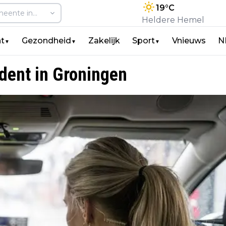
19
°C
Heldere Hemel
t
Gezondheid
Zakelijk
Sport
Vnieuws
N
▼
▼
▼
ident in Groningen