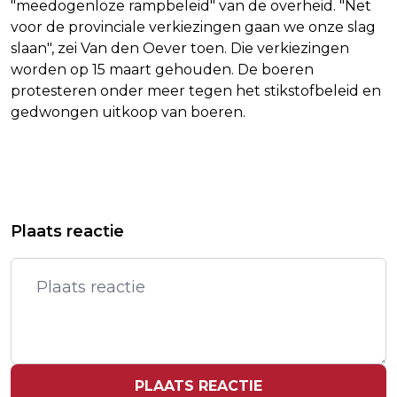
"meedogenloze rampbeleid" van de overheid. "Net
voor de provinciale verkiezingen gaan we onze slag
slaan", zei Van den Oever toen. Die verkiezingen
worden op 15 maart gehouden. De boeren
protesteren onder meer tegen het stikstofbeleid en
gedwongen uitkoop van boeren.
Vorig artikel
Volgend artikel
RUTTE: WE BLIJVEN RUSLAND
HOEKSTRA: STUREN REDDINGSTEAM
Plaats reactie
AANSPREKEN OP MH17
EN GELD MEEST EFFECTIEF NA
BEVINGEN
PLAATS REACTIE