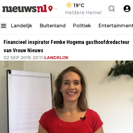
19
°C
Heldere Hemel
Landelijk
Buitenland
Politiek
Entertainmen
Financieel inspirator Femke Hogema gasthoofdredacteur
van Vrouw Nieuws
02 SEP 2019, 20:11
•
LANDELIJK