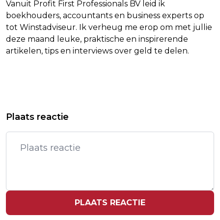
Vanuit Profit First Professionals BV leid ik
boekhouders, accountants en business experts op
tot Winstadviseur. Ik verheug me erop om met jullie
deze maand leuke, praktische en inspirerende
artikelen, tips en interviews over geld te delen.
Vorig artikel
Volgend artikel
TITELVERDEDIGSTER OSAKA BUIGT
VERHUURDERS PANDEN HUDSON'S
Plaats reactie
VOOR BENCIC
WETEN VAN NIKS
PLAATS REACTIE