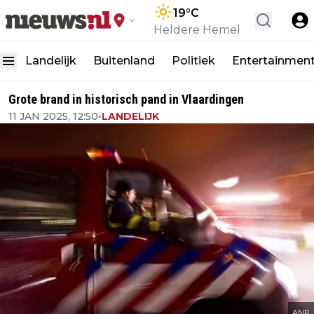
19
°C
Heldere Hemel
Landelijk
Buitenland
Politiek
Entertainmen
Grote brand in historisch pand in Vlaardingen
11 JAN 2025, 12:50
•
LANDELIJK
ANP