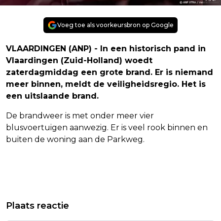
Voeg toe als voorkeursbron op Google
VLAARDINGEN (ANP) - In een historisch pand in
Vlaardingen (Zuid-Holland) woedt
zaterdagmiddag een grote brand. Er is niemand
meer binnen, meldt de veiligheidsregio. Het is
een uitslaande brand.
De brandweer is met onder meer vier
blusvoertuigen aanwezig. Er is veel rook binnen en
buiten de woning aan de Parkweg.
Vorig artikel
Volgend artikel
LEERDAM VOOR DE DERDE KEER
POLITIE GRIJPT IN BIJ
Plaats reactie
EUROPEES KAMPIOENE SPRINT