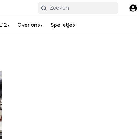
L12
Over ons
Spelletjes
▼
▼