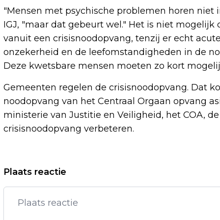
"Mensen met psychische problemen horen niet i
IGJ, "maar dat gebeurt wel." Het is niet mogelijk
vanuit een crisisnoodopvang, tenzij er echt ac
onzekerheid en de leefomstandigheden in de noo
Deze kwetsbare mensen moeten zo kort mogelijk 
Gemeenten regelen de crisisnoodopvang. Dat ko
noodopvang van het Centraal Orgaan opvang asiel
ministerie van Justitie en Veiligheid, het COA, 
crisisnoodopvang verbeteren.
Vorig artikel
Plaats reactie
BOSKALIS BOEKT MEER WINST EN SLUIT
2022 MET RECORD AAN ORDERS