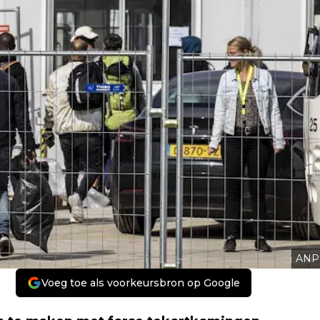
ANP
Voeg toe als voorkeursbron op Google