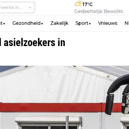
17
°C
Gedeeltelijk Bewolkt
t
Gezondheid
Zakelijk
Sport
Vnieuws
N
▼
▼
▼
d asielzoekers in