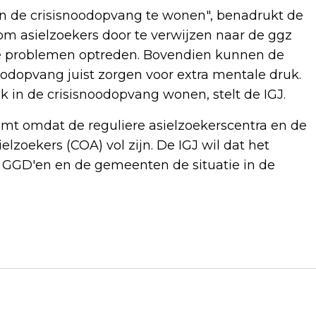
n de crisisnoodopvang te wonen", benadrukt de
 om asielzoekers door te verwijzen naar de ggz
ute problemen optreden. Bovendien kunnen de
dopvang juist zorgen voor extra mentale druk.
in de crisisnoodopvang wonen, stelt de IGJ.
mt omdat de reguliere asielzoekerscentra en de
zoekers (COA) vol zijn. De IGJ wil dat het
de GGD'en en de gemeenten de situatie in de
Volgend artikel
VAN DE ZANDSCHULP VOOR DERDE KEER
IN 2023 TEGEN BELARUS IVASJKA