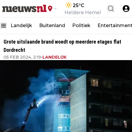
25
°C
Heldere Hemel
Landelijk
Buitenland
Politiek
Entertainmen
Grote uitslaande brand woedt op meerdere etages flat
Dordrecht
05 FEB 2024, 2:19
•
LANDELIJK