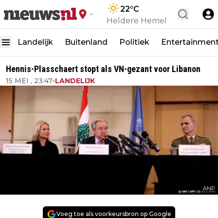
22
°C
Heldere Hemel
Landelijk
Buitenland
Politiek
Entertainmen
Hennis-Plasschaert stopt als VN-gezant voor Libanon
15 MEI , 23:47
•
LANDELIJK
ANP
Voeg toe als voorkeursbron op Google