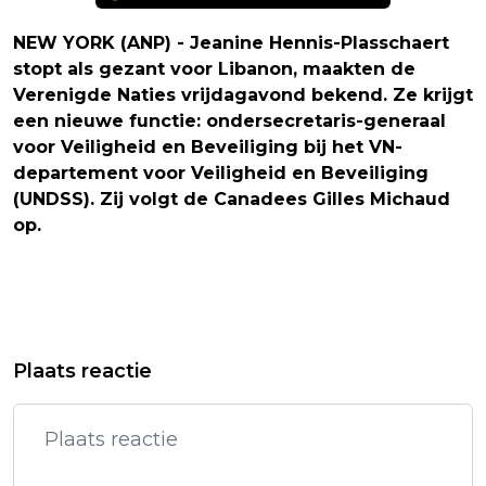
NEW YORK (ANP) - Jeanine Hennis-Plasschaert
stopt als gezant voor Libanon, maakten de
Verenigde Naties vrijdagavond bekend. Ze krijgt
een nieuwe functie: ondersecretaris-generaal
voor Veiligheid en Beveiliging bij het VN-
departement voor Veiligheid en Beveiliging
(UNDSS). Zij volgt de Canadees Gilles Michaud
op.
Vorig artikel
Volgend artikel
LIVERPOOL ZAKT NA NEDERLAAG BIJ
SINNER EN MEDVEDEV MAKEN HALVE
Plaats reactie
ASTON VILLA NAAR VIJFDE PLAATS
FINALE VANWEGE REGEN ZATERDAG
AF